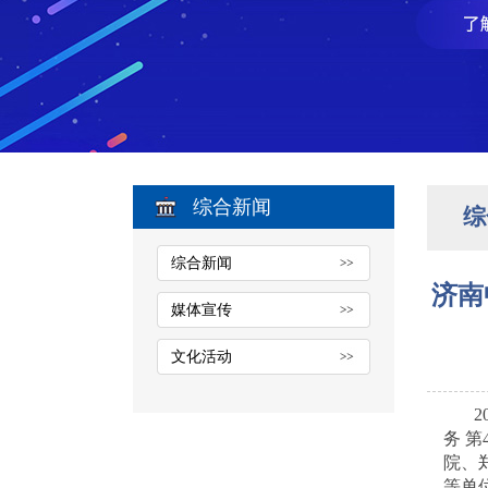
综合新闻
综
综合新闻
济南
媒体宣传
文化活动
务 第
院、
等单