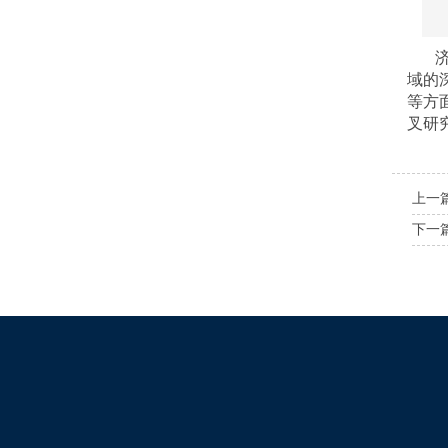
域的
等方
叉研
上一
下一