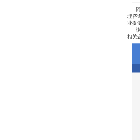
理咨
业提
相关