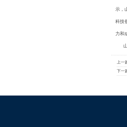
示，
科技
力和
上一
下一