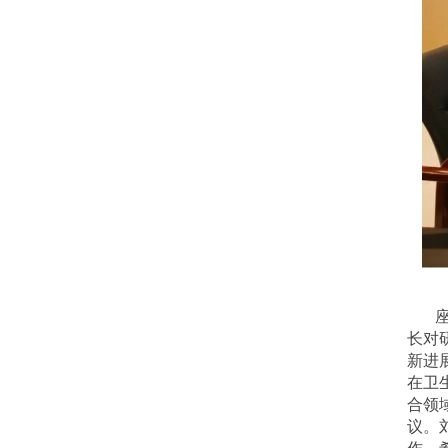
长对
新进
在卫
合领
议。