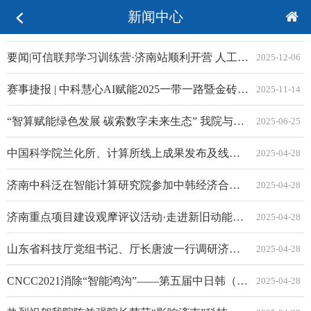
新闻中心
要闻|可信联邦学习训练营·济南站顺利开营 人工智能顶尖学者杨强院士倾情授课
2025-12-06
赛事捷报 | 中科慧心AI赋能2025一带一路暨金砖国家心理健康赛项圆满闭幕！
2025-11-14
“智算赋能绿色发展 碳索数字未来生态” 我院与津普利建立绿色低碳数字经济产业战略合作关系
2025-06-25
中国科学院兰化所、计算所线上成果发布及线下技术对接交流活动成功举办
2025-04-28
济南中科泛在智能计算研究院参加中韩经济合作论坛
2025-04-28
济南重点项目建设观摩评议活动·走进新旧动能转换起步区
2025-04-28
山东省科技厅党组书记、厅长唐波一行调研济南起步区中科新经济科创园 并参观考察我院重点项目成果
2025-04-28
CNCC2021消除“智能鸿沟”——第五届中日韩（CJK）适老助残技术论坛于12月16日召开
2025-04-28