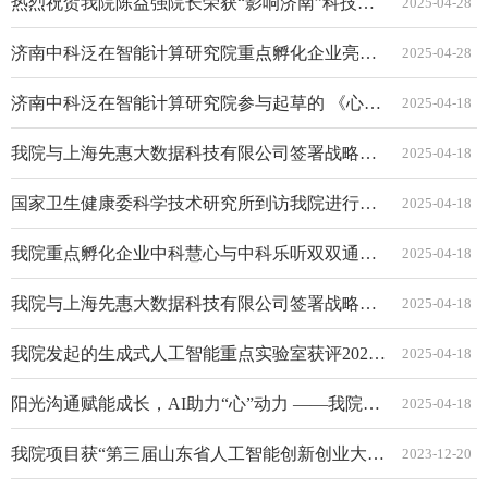
热烈祝贺我院陈益强院长荣获“影响济南”科技人物荣誉称号
2025-04-28
济南中科泛在智能计算研究院重点孵化企业亮相济南市科技服务业招商引资项目签约活动 助力高价值成果产业化
2025-04-28
济南中科泛在智能计算研究院参与起草的 《心理咨询服务人工智能技术辅助应用指南》国家标准正式立项
2025-04-18
我院与上海先惠大数据科技有限公司签署战略合作协议 共促道路交通安全管理创新
2025-04-18
国家卫生健康委科学技术研究所到访我院进行调研座谈
2025-04-18
我院重点孵化企业中科慧心与中科乐听双双通过山东省创新型中小企业认定
2025-04-18
我院与上海先惠大数据科技有限公司签署战略合作协议 共促道路交通安全管理创新
2025-04-18
我院发起的生成式人工智能重点实验室获评2024年度济南市重点实验室
2025-04-18
阳光沟通赋能成长，AI助力“心”动力 ——我院成功举办中学生人际关系与积极心理学主题讲座
2025-04-18
我院项目获“第三届山东省人工智能创新创业大赛”二等奖
2023-12-20